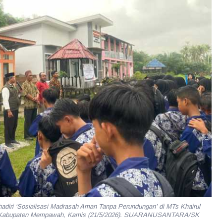
adiri ‘Sosialisasi Madrasah Aman Tanpa Perundungan’ di MTs Khairul
r Kabupaten Mempawah, Kamis (21/5/2026). SUARANUSANTARA/SK