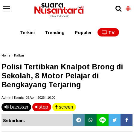
Kaltim
Kalbar
Kalteng
Kaltara
Kalsel
Terkini
Trending
Populer
TV
Home
»
Kalbar
Polisi Tertibkan Knalpot Brong di
Sekolah, 8 Motor Pelajar di
Bengkayang Terjaring
Admin | Kamis, 09 April 2026 | 10.00
bacakan
stop
screen
Sebarkan: