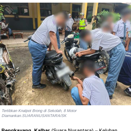
Tertibkan Knalpot Brong di Sekolah, 8 Motor
Diamankan.SUARANUSANTARA/SK
Bengkayang, Kalbar
(Suara Nusantara)
– Keluhan