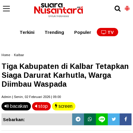
Kaltim
Kalbar
Kalteng
Kaltara
Kalsel
Terkini
Trending
Populer
TV
Home
»
Kalbar
Tiga Kabupaten di Kalbar Tetapkan
Siaga Darurat Karhutla, Warga
Diimbau Waspada
Admin | Senin, 02 Februari 2026 | 09.00
bacakan
stop
screen
Sebarkan: