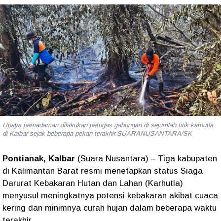
Upaya pemadaman dilakukan petugas gabungan di sejumlah titik karhutla
di Kalbar sejak beberapa pekan terakhir.SUARANUSANTARA/SK
Pontianak, Kalbar
(Suara Nusantara) – Tiga kabupaten
di Kalimantan Barat resmi menetapkan status
Siaga
Darurat Kebakaran Hutan dan Lahan (Karhutla)
menyusul meningkatnya potensi kebakaran akibat cuaca
kering dan minimnya curah hujan dalam beberapa waktu
terakhir.