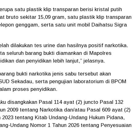
berupa
satu plastik klip transparan berisi kristal putih
t bruto sekitar
15,09 gram
, satu plastik klip transparan
 telepon genggam
, serta
satu unit mobil Daihatsu Sigra
ah dilakukan tes urine dan hasilnya positif narkotika.
ta seluruh barang bukti diamankan di Mapolres
ikan dan penyidikan lebih lanjut,” jelasnya.
rang bukti narkotika jenis sabu tersebut akan
 RSUD Sekadau
, serta
pengujian laboratorium di BPOM
alam proses penyidikan.
aku disangkakan
Pasal 114 ayat (2) juncto Pasal 132
n 2009 tentang Narkotika
dan/atau
Pasal 609 ayat (2)
 2023 tentang Kitab Undang-Undang Hukum Pidana
,
ang-Undang Nomor 1 Tahun 2026 tentang Penyesuaian