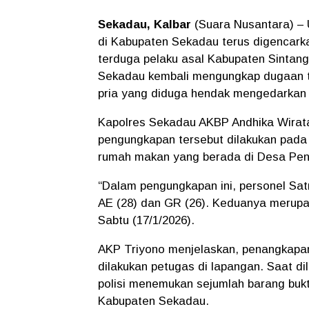
Sekadau, Kalbar
(Suara Nusantara) –
di Kabupaten Sekadau terus digencar
terduga pelaku asal Kabupaten Sintan
Sekadau
kembali mengungkap dugaan t
pria yang diduga hendak mengedarkan
Kapolres Sekadau
AKBP Andhika Wira
pengungkapan tersebut dilakukan pad
rumah makan yang berada di
Desa Pen
“Dalam pengungkapan ini, personel Sat
AE (28)
dan
GR (26)
. Keduanya merupa
Sabtu (17/1/2026).
AKP Triyono menjelaskan, penangkapan b
dilakukan petugas di lapangan. Saat d
polisi menemukan sejumlah barang bukt
Kabupaten Sekadau.