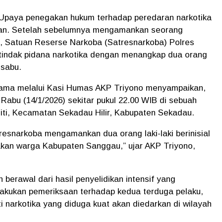
 Upaya penegakan hukum terhadap peredaran narkotika
kan. Setelah sebelumnya mengamankan seorang
g,
Satuan Reserse Narkoba (Satresnarkoba) Polres
indak pidana narkotika dengan menangkap dua orang
 sabu.
tama
melalui
Kasi Humas AKP Triyono
menyampaikan,
a
Rabu (14/1/2026) sekitar pukul 22.00 WIB
di sebuah
iti, Kecamatan Sekadau Hilir, Kabupaten Sekadau
.
resnarkoba mengamankan dua orang laki-laki berinisial
kan warga Kabupaten Sanggau,” ujar AKP Triyono,
erawal dari hasil penyelidikan intensif yang
ilakukan pemeriksaan terhadap kedua terduga pelaku,
i narkotika yang diduga kuat akan diedarkan di wilayah