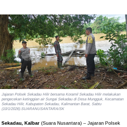
Jajaran Polsek Sekadau Hilir bersama Koramil Sekadau Hilir melakukan
pengecekan ketinggian air Sungai Sekadau di Desa Mungguk, Kecamatan
Sekadau Hilir, Kabupaten Sekadau, Kalimantan Barat, Sabtu
(10/1/2026).SUARANUSANTARA/SK
Sekadau, Kalbar
(Suara Nusantara) – Jajaran Polsek