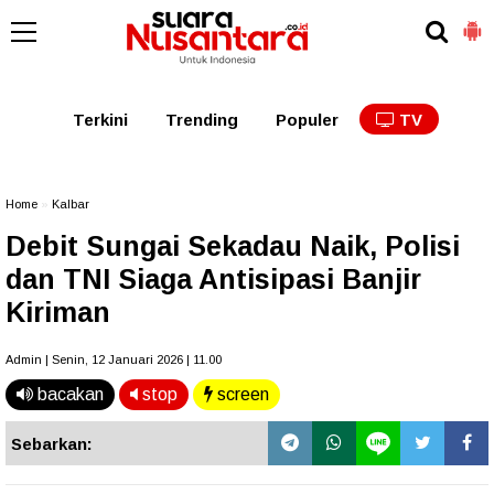
Kaltim
Kalbar
Kalteng
Kaltara
Kalsel
Terkini
Trending
Populer
TV
Home
»
Kalbar
Debit Sungai Sekadau Naik, Polisi
dan TNI Siaga Antisipasi Banjir
Kiriman
Admin | Senin, 12 Januari 2026 | 11.00
bacakan
stop
screen
Sebarkan: