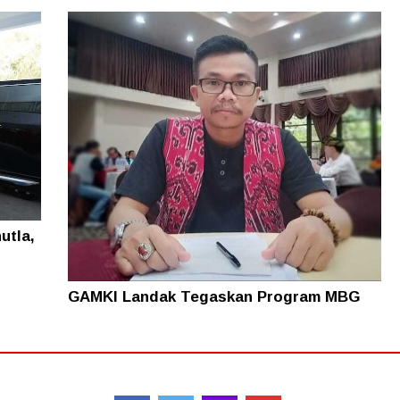
utla,
GAMKI Landak Tegaskan Program MBG
Fokus ke Daerah 3T Bukan Kota
Follow
Red