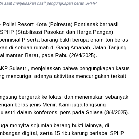
tri saat menjelaskan hasil pengungkapan beras SPHP
 Polisi Resort Kota (Polresta) Pontianak berhasil
SPHP (Stabilisasi Pasokan dan Harga Pangan)
inisial P serta barang bukti berupa enam ton beras
akukan di sebuah rumah di Gang Amanah, Jalan Tanjung
alimantan Barat, pada Rabu (26/4/2025).
AKP Sulastri, menjelaskan bahwa pengungkapan kasus
ng mencurigai adanya aktivitas mencurigakan terkait
langsung bergerak ke lokasi dan menemukan sebanyak
ngan beras jenis Menir. Kami juga langsung
lastri dalam konferensi pers pada Selasa (8/4/2025).
uga menyita sejumlah barang bukti lainnya, di
timbangan digital, serta 15 ribu karung berlabel SPHP