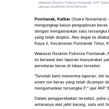
Wakasat Reskrim Polresta Pontianak, AKP Sulas
oplosan.SUARANUSANTARA/SK
Pontianak, Kalbar
(Suara Nusantara)
–
mengungkap kasus pengoplosan beras 
dengan mengamankan satu tersangka ber
yang telah dioplos. Aksi ilegal ini dil
Raya II, Kecamatan Pontianak Timur, K
Wakasat Reskrim Polresta Pontianak, 
ini berawal dari laporan masyarakat ya
peredaran beras di lokasi tersebut.
"Setelah kami menerima laporan, tim 
enam ton beras yang telah dicampur de
mengamankan tersangka P," ujar AKP Su
Dalam penggerebekan tersebut, polisi j
antaranya alat jahit karung, satu unit 