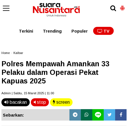
Kaltim
Kalbar
Kalteng
Kaltara
Kalsel
Terkini
Trending
Populer
TV
Home
»
Kalbar
Polres Mempawah Amankan 33
Pelaku dalam Operasi Pekat
Kapuas 2025
Admin | Sabtu, 15 Maret 2025 | 11.00
bacakan
stop
screen
Sebarkan: