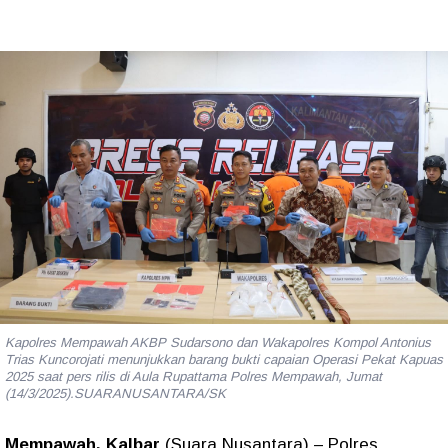
Kapolres Mempawah AKBP Sudarsono dan Wakapolres Kompol Antonius
Trias Kuncorojati menunjukkan barang bukti capaian Operasi Pekat Kapuas
2025 saat pers rilis di Aula Rupattama Polres Mempawah, Jumat
(14/3/2025).SUARANUSANTARA/SK
Mempawah, Kalbar
(Suara Nusantara) – Polres