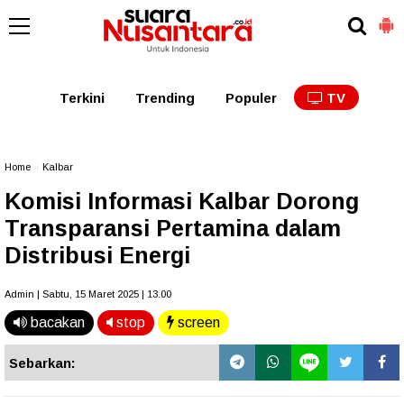
Kaltim
Kalbar
Kalteng
Kaltara
Kalsel
Terkini
Trending
Populer
TV
Home
»
Kalbar
Komisi Informasi Kalbar Dorong
Transparansi Pertamina dalam
Distribusi Energi
Admin | Sabtu, 15 Maret 2025 | 13.00
bacakan
stop
screen
Sebarkan: