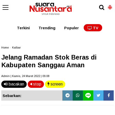
Kaltim
Kalbar
Kalteng
Kaltara
Kalsel
Terkini
Trending
Populer
TV
Home
»
Kalbar
Jelang Ramadan Stok Beras di
Kabupaten Sanggau Aman
Admin | Kamis, 24 Maret 2022 | 09.08
bacakan
stop
screen
Sebarkan: