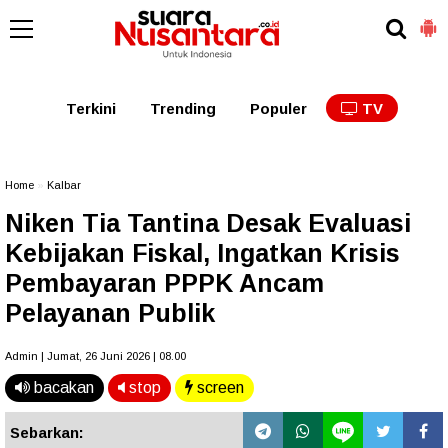
Kaltim
Kalbar
Kalteng
Kaltara
Kalsel
Terkini
Trending
Populer
TV
Home
»
Kalbar
Niken Tia Tantina Desak Evaluasi
Kebijakan Fiskal, Ingatkan Krisis
Pembayaran PPPK Ancam
Pelayanan Publik
Admin | Jumat, 26 Juni 2026 | 08.00
bacakan
stop
screen
Sebarkan: