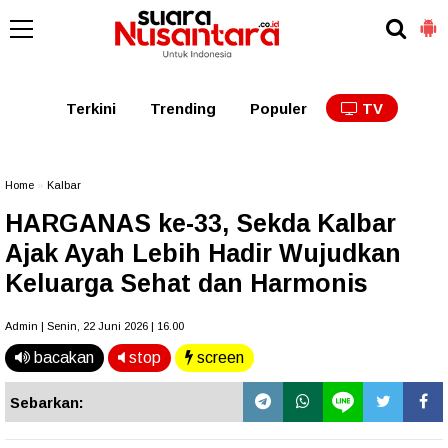
Kaltim
Kalbar
Kalteng
Kaltara
Kalsel
Terkini
Trending
Populer
TV
Home
»
Kalbar
HARGANAS ke-33, Sekda Kalbar
Ajak Ayah Lebih Hadir Wujudkan
Keluarga Sehat dan Harmonis
Admin | Senin, 22 Juni 2026 | 16.00
bacakan
stop
screen
Sebarkan: