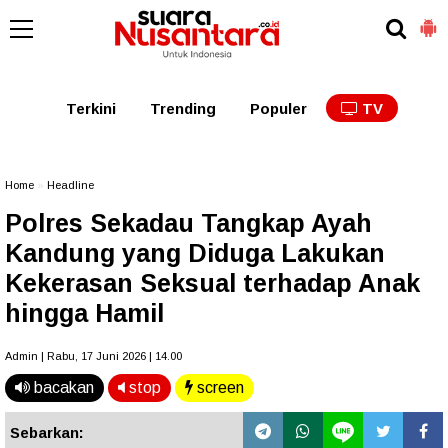
Kaltim
Kalbar
Kalteng
Kaltara
Kalsel
Terkini
Trending
Populer
TV
Home
»
Headline
Polres Sekadau Tangkap Ayah
Kandung yang Diduga Lakukan
Kekerasan Seksual terhadap Anak
hingga Hamil
Admin | Rabu, 17 Juni 2026 | 14.00
bacakan
stop
screen
Sebarkan: