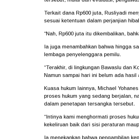
Terkait dana Rp600 juta, Rusliyadi me
sesuai ketentuan dalam perjanjian hib
“Nah, Rp600 juta itu dikembalikan, bah
Ia juga menambahkan bahwa hingga saat i
lembaga penyelenggara pemilu.
“Terakhir, di lingkungan
Bawaslu
dan
Ko
Namun sampai hari ini belum ada hasil a
Kuasa hukum lainnya,
Michael Yohanes
proses hukum yang sedang berjalan, n
dalam penetapan tersangka tersebut.
“Intinya kami menghormati proses huk
kekeliruan baik dari sisi peraturan ma
Ia menekankan bahwa pengambilan kep