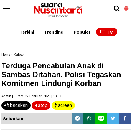
Kaltim
Kalbar
Kalteng
Kaltara
Kalsel
Terkini
Trending
Populer
TV
Home
»
Kalbar
Terduga Pencabulan Anak di
Sambas Ditahan, Polisi Tegaskan
Komitmen Lindungi Korban
Admin | Jumat, 27 Februari 2026 | 13.00
bacakan
stop
screen
Sebarkan: