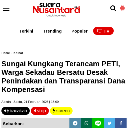
Kaltim
Kalbar
Kalteng
Kaltara
Kalsel
Terkini
Trending
Populer
TV
Home
»
Kalbar
Sungai Kungkang Terancam PETI,
Warga Sekadau Bersatu Desak
Penindakan dan Transparansi Dana
Kompensasi
Admin | Sabtu, 21 Februari 2026 | 13.00
bacakan
stop
screen
Sebarkan: