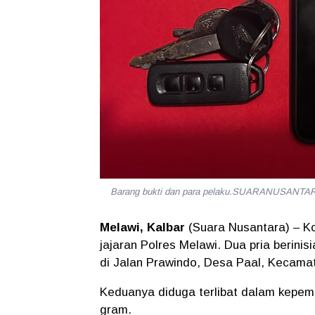
Barang bukti dan para pelaku.SUARANUSANTA
Melawi, Kalbar
(Suara Nusantara) – K
jajaran
Polres Melawi
. Dua pria berini
di Jalan Prawindo, Desa Paal, Kecama
Keduanya diduga terlibat dalam kepemil
gram.