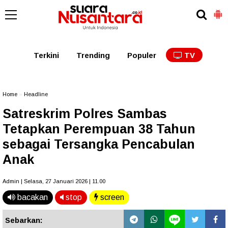
Kaltim
Kalbar
Kalteng
Kaltara
Kalsel
Terkini
Trending
Populer
TV
Home
»
Headline
Satreskrim Polres Sambas
Tetapkan Perempuan 38 Tahun
sebagai Tersangka Pencabulan
Anak
Admin | Selasa, 27 Januari 2026 | 11.00
bacakan
stop
screen
Sebarkan: