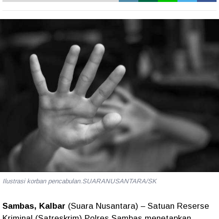
Ilustrasi korban pencabulan.SUARANUSANTARA/SK
Sambas, Kalbar
(Suara Nusantara) – Satuan Reserse
Kriminal (Satreskrim) Polres Sambas menetapkan