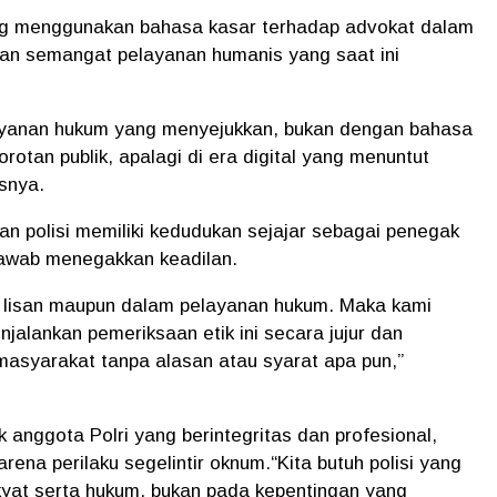
ang menggunakan
bahasa kasar terhadap advokat
dalam
ngan semangat
pelayanan humanis
yang saat ini
yanan hukum yang menyejukkan, bukan dengan bahasa
orotan publik, apalagi di era digital yang menuntut
asnya.
n polisi memiliki kedudukan sejajar
sebagai penegak
awab menegakkan keadilan.
a lisan maupun dalam pelayanan hukum. Maka kami
alankan pemeriksaan etik ini secara jujur dan
 masyarakat tanpa alasan atau syarat apa pun,”
k anggota Polri yang berintegritas dan profesional,
rena perilaku segelintir oknum.“Kita butuh polisi yang
akyat serta hukum, bukan pada kepentingan yang