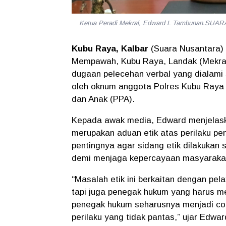
Ketua Peradi Mekral, Edward L Tambunan.S
Kubu Raya, Kalbar
(Suara Nusantara)
Mempawah, Kubu Raya, Landak (Mekra
dugaan
pelecehan verbal
yang dialami
oleh
oknum anggota Polres Kubu Raya
dan Anak (PPA)
.
Kepada awak media, Edward menjelask
merupakan
aduan etik
atas perilaku pe
pentingnya agar
sidang etik dilakukan 
demi menjaga kepercayaan masyarakat t
“Masalah etik ini berkaitan dengan pela
tapi juga penegak hukum yang harus m
penegak hukum seharusnya menjadi con
perilaku yang tidak pantas,” ujar Edwar