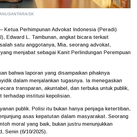
UARANUSANTARA/SK
 – Ketua Perhimpunan Advokat Indonesia (Peradi)
l),
Edward L. Tambunan
, angkat bicara terkait
 salah satu anggotanya,
Mia
, seorang advokat,
yang menjabat sebagai
Kanit Perlindungan Perempuan
an bahwa laporan yang disampaikan pihaknya
nyidik dalam menjalankan tugasnya. Ia menegaskan
secara transparan, akuntabel, dan terbuka untuk publik
,
erhadap institusi kepolisian.
yanan publik. Polisi itu bukan hanya penjaga ketertiban,
enjunjung asas kepatutan dalam masyarakat. Seorang
toh moral yang baik, bukan justru menunjukkan
d, Senin (6/10/2025).