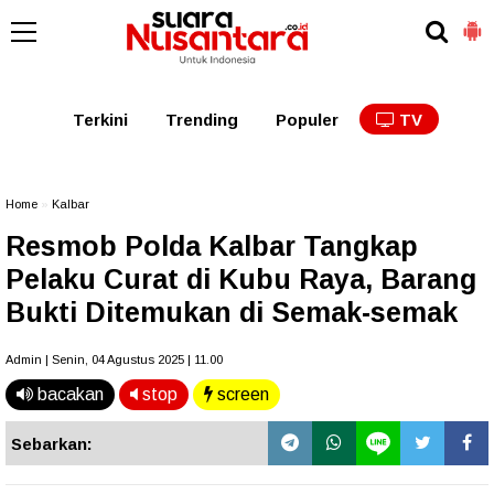
Kaltim
Kalbar
Kalteng
Kaltara
Kalsel
Terkini
Trending
Populer
TV
Home
»
Kalbar
Resmob Polda Kalbar Tangkap
Pelaku Curat di Kubu Raya, Barang
Bukti Ditemukan di Semak-semak
Admin | Senin, 04 Agustus 2025 | 11.00
bacakan
stop
screen
Sebarkan: