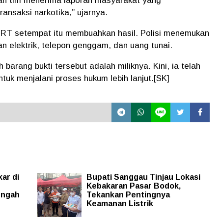
ah tim menerima laporan masyarakat yang
ansaksi narkotika,” ujarnya.
 RT setempat itu membuahkan hasil. Polisi menemukan
n elektrik, telepon genggam, dan uang tunai.
arang bukti tersebut adalah miliknya. Kini, ia telah
k menjalani proses hukum lebih lanjut.[SK]
ar di
Bupati Sanggau Tinjau Lokasi
Kebakaran Pasar Bodok,
engah
Tekankan Pentingnya
Keamanan Listrik