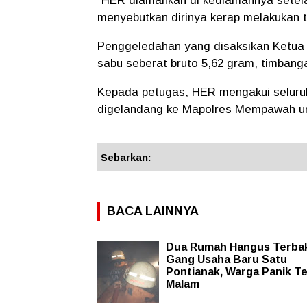
“HER diamankan di kediamannya setel
menyebutkan dirinya kerap melakukan tr
Penggeledahan yang disaksikan Ketua
sabu seberat bruto 5,62 gram, timbanga
Kepada petugas, HER mengakui seluruh b
digelandang ke Mapolres Mempawah untu
Sebarkan:
BACA LAINNYA
Dua Rumah Hangus Terbak
Gang Usaha Baru Satu
Pontianak, Warga Panik T
Malam