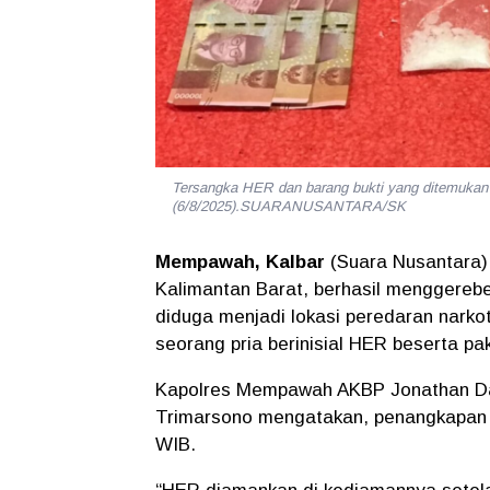
Tersangka HER dan barang bukti yang ditemuka
(6/8/2025).SUARANUSANTARA/SK
Mempawah, Kalbar
(Suara Nusantara)
Kalimantan Barat, berhasil menggere
diduga menjadi lokasi peredaran narko
seorang pria berinisial
HER
beserta pak
Kapolres Mempawah AKBP Jonathan Dav
Trimarsono mengatakan, penangkapan di
WIB.