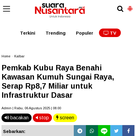
Kaltim
Kalbar
Kalteng
Kaltara
Kalsel
Terkini
Trending
Populer
TV
Home
»
Kalbar
Pemkab Kubu Raya Benahi
Kawasan Kumuh Sungai Raya,
Serap Rp8,7 Miliar untuk
Infrastruktur Dasar
Admin | Rabu, 06 Agustus 2025 | 08.00
bacakan
stop
screen
Sebarkan: