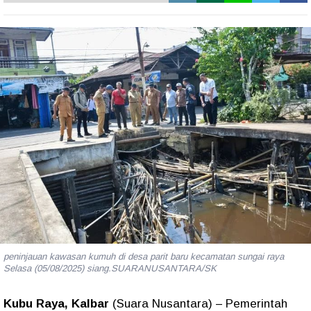
peninjauan kawasan kumuh di desa parit baru kecamatan sungai raya
Selasa (05/08/2025) siang.SUARANUSANTARA/SK
Kubu Raya, Kalbar
(Suara Nusantara) – Pemerintah