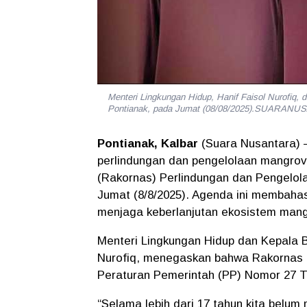
Menteri Lingkungan Hidup, Hanif Faisol Nurofiq,
Pontianak, pada Jumat (08/08/2025).SUARAN
Pontianak, Kalbar
(Suara Nusantara)
perlindungan dan pengelolaan mangrov
(Rakornas) Perlindungan dan Pengelo
Jumat (8/8/2025). Agenda ini membahas k
menjaga keberlanjutan ekosistem mang
Menteri Lingkungan Hidup dan Kepala 
Nurofiq
, menegaskan bahwa Rakornas i
Peraturan Pemerintah (PP) Nomor 27 
“Selama lebih dari 17 tahun kita bel