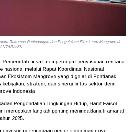
 dalam Rakornas Perlindungan dan Pengelolaan Ekosistem Mangrove di
USANTARA/SK
 – Pemerintah pusat mempercepat penyusunan rencana
e nasional melalui
Rapat Koordinasi Nasional
laan Ekosistem Mangrove
yang digelar di Pontianak,
ebijakan, strategi, dan sinergi lintas sektor demi
rove Indonesia.
Badan Pengendalian Lingkungan Hidup,
Hanif Faisol
ni merupakan langkah penting menindaklanjuti amanat
Tahun 2025
.
um menyusun perencanaan pengelolaan mangrove