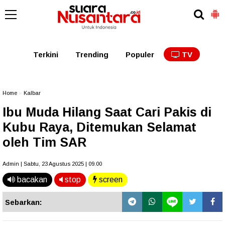
Kaltim
Kalbar
Kalteng
Kaltara
Kalsel
Terkini
Trending
Populer
TV
Home
»
Kalbar
Ibu Muda Hilang Saat Cari Pakis di
Kubu Raya, Ditemukan Selamat
oleh Tim SAR
Admin | Sabtu, 23 Agustus 2025 | 09.00
bacakan
stop
screen
Sebarkan: