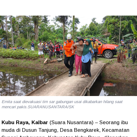
Ernita saat dievakuasi tim sar gabungan usai dikabarkan hilang saat
mencari pakis.SUARANUSANTARA/SK
Kubu Raya, Kalbar
(Suara Nusantara)
– Seorang ibu
muda di Dusun Tanjung, Desa Bengkarek, Kecamatan