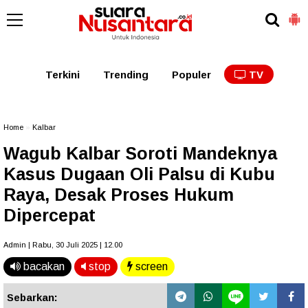
Kaltim
Kalbar
Kalteng
Kaltara
Kalsel
Terkini
Trending
Populer
TV
Home
»
Kalbar
Wagub Kalbar Soroti Mandeknya
Kasus Dugaan Oli Palsu di Kubu
Raya, Desak Proses Hukum
Dipercepat
Admin | Rabu, 30 Juli 2025 | 12.00
bacakan
stop
screen
Sebarkan: