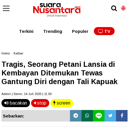
Kaltim
Kalbar
Kalteng
Kaltara
Kalsel
Terkini
Trending
Populer
TV
Home
»
Kalbar
Tragis, Seorang Petani Lansia di
Kembayan Ditemukan Tewas
Gantung Diri dengan Tali Kapuak
Admin | Senin, 14 Juli 2025 | 11.00
bacakan
stop
screen
Sebarkan: