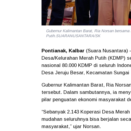
Gubernur Kalimantan Barat, Ria Norsan bersama 
Putih.SUARANUSANTARA/SK
Pontianak, Kalbar
(Suara Nusantara) 
Desa/Kelurahan Merah Putih (KDMP) se
nasional 80.000 KDMP di seluruh Indones
Desa Jeruju Besar, Kecamatan Sungai 
Gubernur Kalimantan Barat, Ria Norsan
tersebut. Dalam sambutannya, ia meny
pilar penguatan ekonomi masyarakat d
“Sebanyak 2.143 Koperasi Desa Merah Pu
mudahan seluruhnya bisa berjalan seca
masyarakat,” ujar Norsan.