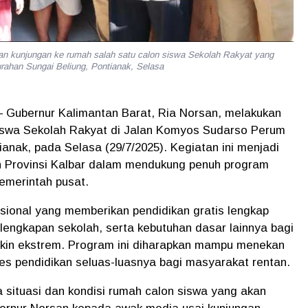
an kunjungan ke rumah salah satu calon siswa Sekolah Rakyat yang
rahan Sungai Beliung, Pontianak, Selasa
– Gubernur Kalimantan Barat, Ria Norsan, melakukan
siswa Sekolah Rakyat di Jalan Komyos Sudarso Perum
ianak, pada Selasa (29/7/2025). Kegiatan ini menjadi
ah Provinsi Kalbar dalam mendukung penuh program
pemerintah pusat.
ional yang memberikan pendidikan gratis lengkap
rlengkapan sekolah, serta kebutuhan dasar lainnya bagi
iskin ekstrem. Program ini diharapkan mampu menekan
s pendidikan seluas-luasnya bagi masyarakat rentan.
 situasi dan kondisi rumah calon siswa yang akan