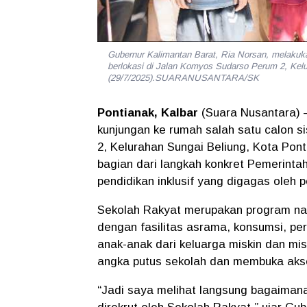
Gubernur Kalimantan Barat, Ria Norsan, melakuk
berlokasi di Jalan Komyos Sudarso Perum 2, Kelu
(29/7/2025).SUARANUSANTARA/SK
Pontianak, Kalbar
(Suara Nusantara) 
kunjungan ke rumah salah satu calon 
2, Kelurahan Sungai Beliung, Kota Pont
bagian dari langkah konkret Pemerint
pendidikan inklusif yang digagas oleh 
Sekolah Rakyat merupakan program nas
dengan fasilitas asrama, konsumsi, pe
anak-anak dari keluarga miskin dan m
angka putus sekolah dan membuka akse
“Jadi saya melihat langsung bagaimana