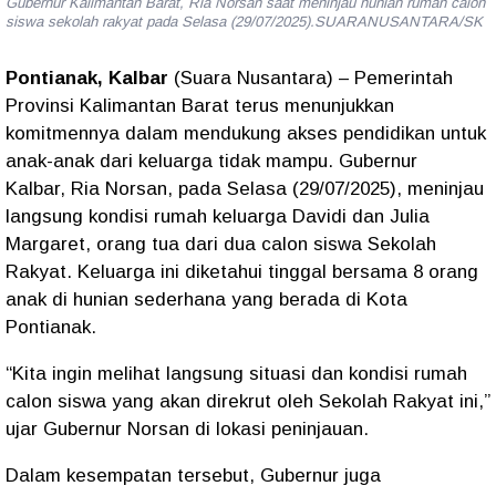
Gubernur Kalimantan Barat, Ria Norsan saat meninjau hunian rumah calon
siswa sekolah rakyat pada Selasa (29/07/2025).SUARANUSANTARA/SK
Pontianak, Kalbar
(Suara Nusantara)
– Pemerintah
Provinsi Kalimantan Barat terus menunjukkan
komitmennya dalam mendukung akses pendidikan untuk
anak-anak dari keluarga tidak mampu. Gubernur
Kalbar,
Ria Norsan
, pada Selasa (29/07/2025), meninjau
langsung kondisi rumah keluarga
Davidi dan Julia
Margaret
, orang tua dari dua calon siswa Sekolah
Rakyat. Keluarga ini diketahui tinggal bersama
8 orang
anak
di hunian sederhana yang berada di Kota
Pontianak.
“
Kita ingin melihat langsung situasi dan kondisi rumah
calon siswa yang akan direkrut oleh Sekolah Rakyat ini,
”
ujar Gubernur Norsan di lokasi peninjauan.
Dalam kesempatan tersebut, Gubernur juga