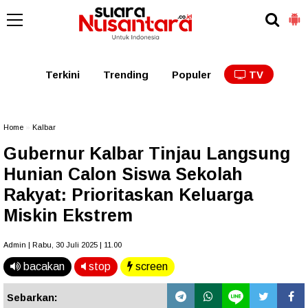
Kaltim
Kalbar
Kalteng
Kaltara
Kalsel
Terkini
Trending
Populer
TV
Home
»
Kalbar
Gubernur Kalbar Tinjau Langsung
Hunian Calon Siswa Sekolah
Rakyat: Prioritaskan Keluarga
Miskin Ekstrem
Admin | Rabu, 30 Juli 2025 | 11.00
bacakan
stop
screen
Sebarkan: