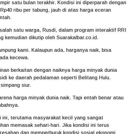
pir satu bulan terakhir
. Kondisi ini diperparah dengan
i
Rp40 ribu per tabung
, jauh di atas harga eceran
ntah.
 salah satu warga,
Rusdi
, dalam program interaktif RRI
ng kemudian dikutip oleh
Suarakalbar.co.id
.
ampung kami. Kalaupun ada, harganya naik, bisa
nada kecewa.
inan berkaitan dengan naiknya harga minyak dunia
idi ke daerah pedalaman seperti Belitang Hulu.
simpang siur.
arena harga minyak dunia naik. Tapi entah benar atau
mbahnya.
 ini, terutama masyarakat kecil yang sangat
han memasak sehari-hari. Jika kondisi ini terus
eresahan dan memperburuk kondisi sosial ekonomi