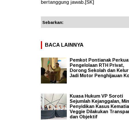
bertanggung jawab.[SK]
Sebarkan:
BACA LAINNYA
Pemkot Pontianak Perkua
Pengelolaan RTH Privat,
Dorong Sekolah dan Kelu
Jadi Motor Penghijauan K
Kuasa Hukum VP Soroti
Sejumlah Kejanggalan, Mi
Penyidikan Kasus Kemati
Veggie Dilakukan Transpa
dan Objektif