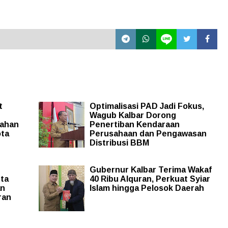
t
Optimalisasi PAD Jadi Fokus,
Wagub Kalbar Dorong
rahan
Penertiban Kendaraan
ota
Perusahaan dan Pengawasan
Distribusi BBM
Gubernur Kalbar Terima Wakaf
nta
40 Ribu Alquran, Perkuat Syiar
an
Islam hingga Pelosok Daerah
ran