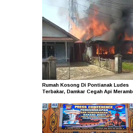
Rumah Kosong Di Pontianak Ludes
Terbakar, Damkar Cegah Api Meramb
Permukiman Warga