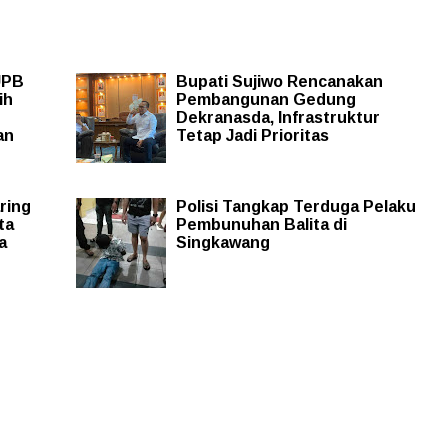
UPB
Bupati Sujiwo Rencanakan
ih
Pembangunan Gedung
Dekranasda, Infrastruktur
an
Tetap Jadi Prioritas
ring
Polisi Tangkap Terduga Pelaku
ta
Pembunuhan Balita di
a
Singkawang