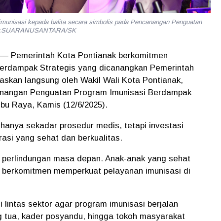
munisasi kepada balita secara simbolis pada Pencanangan Penguatan
albar.SUARANUSANTARA/SK
 — Pemerintah Kota Pontianak berkomitmen
erdampak Strategis yang dicanangkan Pemerintah
egaskan langsung oleh Wakil Wali Kota Pontianak,
anangan Penguatan Program Imunisasi Berdampak
ubu Raya, Kamis (12/6/2025).
anya sekadar prosedur medis, tetapi investasi
asi yang sehat dan berkualitas.
pi perlindungan masa depan. Anak-anak yang sehat
k berkomitmen memperkuat pelayanan imunisasi di
i lintas sektor agar program imunisasi berjalan
ng tua, kader posyandu, hingga tokoh masyarakat