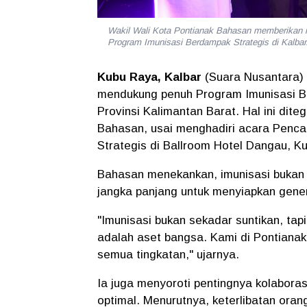
Wakil Wali Kota Pontianak Bahasan memberikan i
Program Imunisasi Berdampak Strategis di K
Kubu Raya, Kalbar
(Suara Nusantara)
mendukung penuh Program Imunisasi B
Provinsi Kalimantan Barat. Hal ini dit
Bahasan, usai menghadiri acara Penc
Strategis di Ballroom Hotel Dangau, K
Bahasan menekankan, imunisasi bukan h
jangka panjang untuk menyiapkan gener
"Imunisasi bukan sekadar suntikan, ta
adalah aset bangsa. Kami di Pontiana
semua tingkatan,"
ujarnya.
Ia juga menyoroti pentingnya kolaboras
optimal. Menurutnya, keterlibatan ora