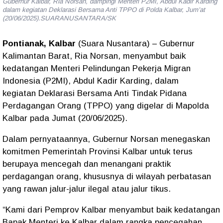
Gubernur Kalbar, Ria Norsan, dampingi Menteri P2MI, Abdul Kadir Karding
dalam kegiatan Deklarasi Bersama Anti TPPO di Polda Kalbar, Jum’at
(20/06/2025).SUARANUSANTARA/SK
Pontianak, Kalbar
(Suara Nusantara)
– Gubernur
Kalimantan Barat,
Ria Norsan
, menyambut baik
kedatangan Menteri Pelindungan Pekerja Migran
Indonesia (P2MI),
Abdul Kadir Karding
, dalam
kegiatan
Deklarasi Bersama Anti Tindak Pidana
Perdagangan Orang (TPPO)
yang digelar di Mapolda
Kalbar pada Jumat (20/06/2025).
Dalam pernyataannya, Gubernur Norsan menegaskan
komitmen Pemerintah Provinsi Kalbar untuk terus
berupaya mencegah dan menangani praktik
perdagangan orang, khususnya di wilayah perbatasan
yang rawan jalur-jalur ilegal atau jalur tikus.
“Kami dari Pemprov Kalbar menyambut baik kedatangan
Bapak Menteri ke Kalbar dalam rangka pencegahan