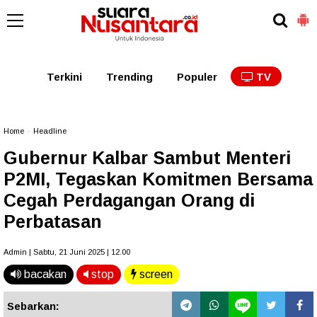
Kaltim
Kalbar
Kalteng
Kaltara
Kalsel
Terkini
Trending
Populer
TV
Home
»
Headline
Gubernur Kalbar Sambut Menteri
P2MI, Tegaskan Komitmen Bersama
Cegah Perdagangan Orang di
Perbatasan
Admin | Sabtu, 21 Juni 2025 | 12.00
bacakan
stop
screen
Sebarkan: