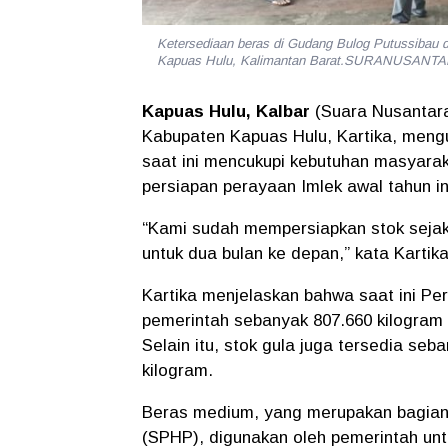
Ketersediaan beras di Gudang Bulog Putussibau 
Kapuas Hulu, Kalimantan Barat.SURANUSANT
Kapuas Hulu, Kalbar
(Suara Nusantar
Kabupaten Kapuas Hulu, Kartika, men
saat ini mencukupi kebutuhan masyarak
persiapan perayaan Imlek awal tahun in
“Kami sudah mempersiapkan stok sejak 
untuk dua bulan ke depan,” kata Kartik
Kartika menjelaskan bahwa saat ini Pe
pemerintah sebanyak 807.660 kilogram
Selain itu, stok gula juga tersedia se
kilogram.
Beras medium, yang merupakan bagian 
(SPHP), digunakan oleh pemerintah u