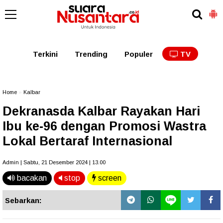
Kaltim
Kalbar
Kalteng
Kaltara
Kalsel
Terkini
Trending
Populer
TV
Home
»
Kalbar
Dekranasda Kalbar Rayakan Hari
Ibu ke-96 dengan Promosi Wastra
Lokal Bertaraf Internasional
Admin | Sabtu, 21 Desember 2024 | 13.00
bacakan
stop
screen
Sebarkan: