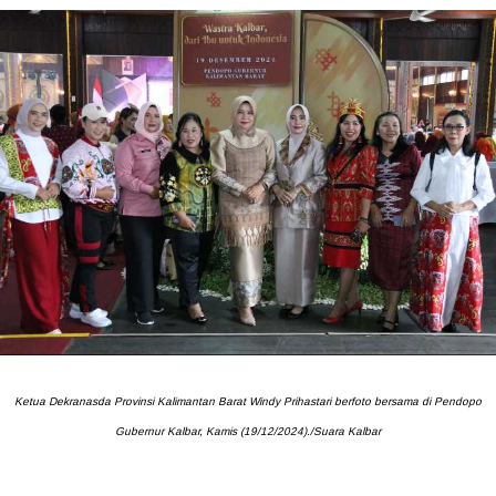
Ketua Dekranasda Provinsi Kalimantan Barat Windy Prihastari berfoto bersama di Pendopo
Gubernur Kalbar, Kamis (19/12/2024)./Suara Kalbar