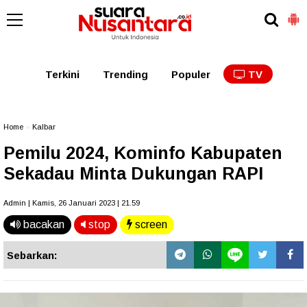
Kaltim
Kalbar
Kalteng
Kaltara
Kalsel
Terkini
Trending
Populer
TV
Home
»
Kalbar
Pemilu 2024, Kominfo Kabupaten
Sekadau Minta Dukungan RAPI
Admin | Kamis, 26 Januari 2023 | 21.59
bacakan
stop
screen
Sebarkan: