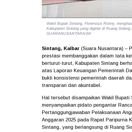
Wakil Bupati Sintang, Florensius Ronny, mengha
Kabupaten Sintang yang digelar di Ruang Sidang
SUARANUSANTARA/SK
Sintang, Kalbar
(Suara Nusantara) – 
prestasi membanggakan dalam tata kel
berturut-turut, Kabupaten Sintang ber
atas Laporan Keuangan Pemerintah Dae
bukti konsistensi pemerintah daerah 
transparan dan akuntabel.
Hal tersebut disampaikan Wakil Bupati 
menyampaikan pidato pengantar Ranca
Pertanggungjawaban Pelaksanaan Ang
Anggaran 2025 pada Rapat Paripurna 
Sintang, yang berlangsung di Ruang Si