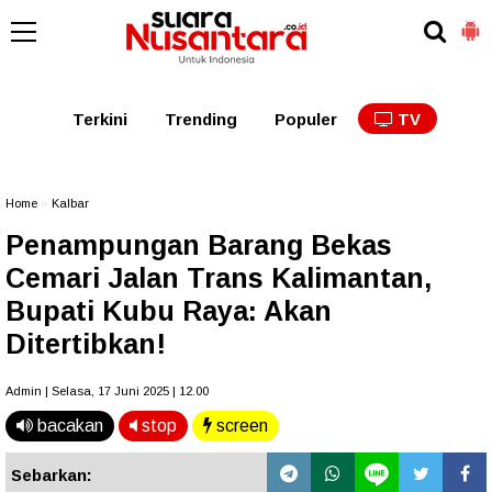
Kaltim
Kalbar
Kalteng
Kaltara
Kalsel
Terkini
Trending
Populer
TV
Home
»
Kalbar
Penampungan Barang Bekas
Cemari Jalan Trans Kalimantan,
Bupati Kubu Raya: Akan
Ditertibkan!
Admin | Selasa, 17 Juni 2025 | 12.00
bacakan
stop
screen
Sebarkan: