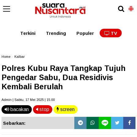
Kaltim
Kalbar
Kalteng
Kaltara
Kalsel
Terkini
Trending
Populer
TV
Home
»
Kalbar
Polres Kubu Raya Tangkap Tujuh
Pengedar Sabu, Dua Residivis
Kembali Berulah
Admin | Sabtu, 17 Mei 2025 | 15.00
bacakan
stop
screen
Sebarkan: