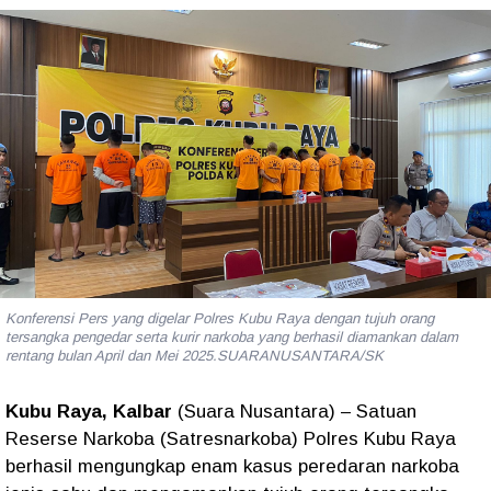
Konferensi Pers yang digelar Polres Kubu Raya dengan tujuh orang
tersangka pengedar serta kurir narkoba yang berhasil diamankan dalam
rentang bulan April dan Mei 2025.SUARANUSANTARA/SK
Kubu Raya, Kalbar
(Suara Nusantara) – Satuan
Reserse Narkoba (Satresnarkoba) Polres Kubu Raya
berhasil mengungkap
enam kasus peredaran narkoba