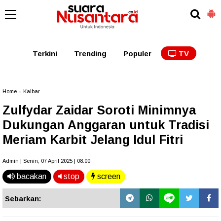
Kaltim
Kalbar
Kalteng
Kaltara
Kalsel
Terkini
Trending
Populer
TV
Home
»
Kalbar
Zulfydar Zaidar Soroti Minimnya
Dukungan Anggaran untuk Tradisi
Meriam Karbit Jelang Idul Fitri
Admin | Senin, 07 April 2025 | 08.00
bacakan
stop
screen
Sebarkan: