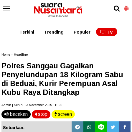
Kaltim
Kalbar
Kalteng
Kaltara
Kalsel
Terkini
Trending
Populer
TV
Home
»
Headline
Polres Sanggau Gagalkan
Penyelundupan 18 Kilogram Sabu
di Beduai, Kurir Perempuan Asal
Kubu Raya Ditangkap
Admin | Senin, 03 November 2025 | 11.00
bacakan
stop
screen
Sebarkan: