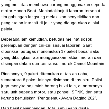
yang melintas membawa barang menggunakan sepeda
motor
Honda Beat
. Menindaklanjuti laporan tersebut,
tim gabungan langsung melakukan
penyelidikan dan
pengintaian intensif
di jalur yang diduga akan dilalui
pelaku.
Beberapa jam kemudian, petugas melihat sosok
perempuan dengan ciri-ciri sesuai laporan. Saat
diperiksa, petugas menemukan
17 paket besar sabu
yang dibungkus rapi menggunakan
lakban merah
dan
disimpan dalam dua
tas ransel merek Camel Mountain
.
Rinciannya,
9 paket
ditemukan di tas abu-abu,
sementara
8 paket
lainnya disimpan di tas biru. Polisi
juga menyita sejumlah
barang bukti lain
, di antaranya
satu unit sepeda motor, satu ponsel, STNK, dan satu
karung bertuliskan
“Penggemuk Ayam Daging 202”
.
Dari hasil penimbangan, total sabu yang disita