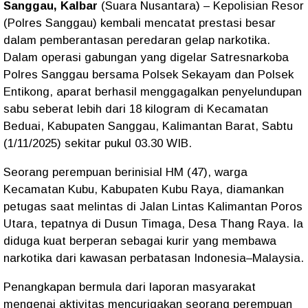
Sanggau, Kalbar
(Suara Nusantara) – Kepolisian Resor
(
Polres Sanggau
) kembali mencatat
prestasi besar
dalam pemberantasan peredaran gelap narkotika.
Dalam operasi gabungan yang digelar
Satresnarkoba
Polres Sanggau
bersama
Polsek Sekayam
dan
Polsek
Entikong
, aparat berhasil
menggagalkan penyelundupan
sabu seberat lebih dari 18 kilogram
di
Kecamatan
Beduai
, Kabupaten Sanggau, Kalimantan Barat,
Sabtu
(1/11/2025)
sekitar pukul
03.30 WIB
.
Seorang perempuan berinisial
HM (47)
, warga
Kecamatan Kubu, Kabupaten Kubu Raya
, diamankan
petugas saat melintas di
Jalan Lintas Kalimantan Poros
Utara
, tepatnya di
Dusun Timaga, Desa Thang Raya
. Ia
diduga kuat berperan sebagai
kurir
yang membawa
narkotika dari kawasan
perbatasan Indonesia–Malaysia
.
Penangkapan bermula dari laporan masyarakat
mengenai aktivitas mencurigakan seorang perempuan