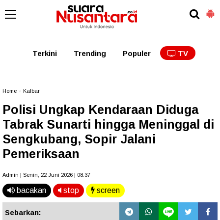
Kaltim
Kalbar
Kalteng
Kaltara
Kalsel
Terkini
Trending
Populer
TV
Home
»
Kalbar
Polisi Ungkap Kendaraan Diduga
Tabrak Sunarti hingga Meninggal di
Sengkubang, Sopir Jalani
Pemeriksaan
Admin | Senin, 22 Juni 2026 | 08.37
bacakan
stop
screen
Sebarkan: