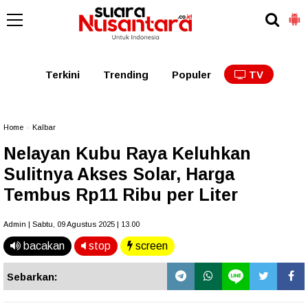
Kaltim
Kalbar
Kalteng
Kaltara
Kalsel
Terkini
Trending
Populer
TV
Home
»
Kalbar
Nelayan Kubu Raya Keluhkan
Sulitnya Akses Solar, Harga
Tembus Rp11 Ribu per Liter
Admin | Sabtu, 09 Agustus 2025 | 13.00
bacakan
stop
screen
Sebarkan: