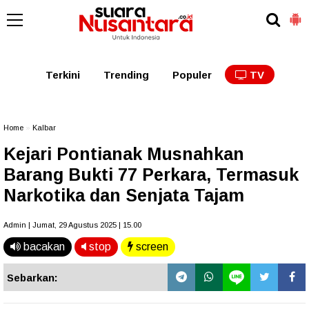
Kaltim
Kalbar
Kalteng
Kaltara
Kalsel
Terkini
Trending
Populer
TV
Home
»
Kalbar
Kejari Pontianak Musnahkan
Barang Bukti 77 Perkara, Termasuk
Narkotika dan Senjata Tajam
Admin | Jumat, 29 Agustus 2025 | 15.00
bacakan
stop
screen
Sebarkan: