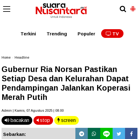
Kaltim
Kalbar
Kalteng
Kaltara
Kalsel
Terkini
Trending
Populer
TV
Home
»
Headline
Gubernur Ria Norsan Pastikan
Setiap Desa dan Kelurahan Dapat
Pendampingan Jalankan Koperasi
Merah Putih
Admin | Kamis, 07 Agustus 2025 | 08.00
bacakan
stop
screen
Sebarkan: