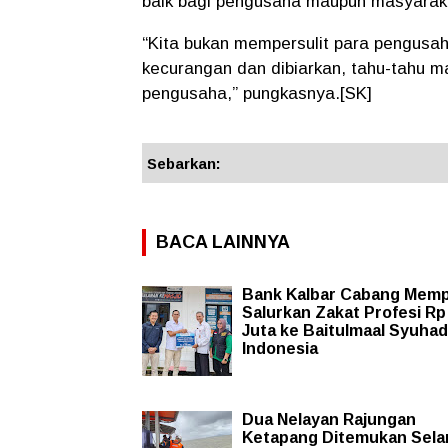
baik bagi pengusaha maupun masyarak
“Kita bukan mempersulit para pengusa
kecurangan dan dibiarkan, tahu-tahu ma
pengusaha,”
pungkasnya.[SK]
Sebarkan:
BACA LAINNYA
Bank Kalbar Cabang Mem
Salurkan Zakat Profesi Rp
Juta ke Baitulmaal Syuha
Indonesia
Dua Nelayan Rajungan
Ketapang Ditemukan Sela