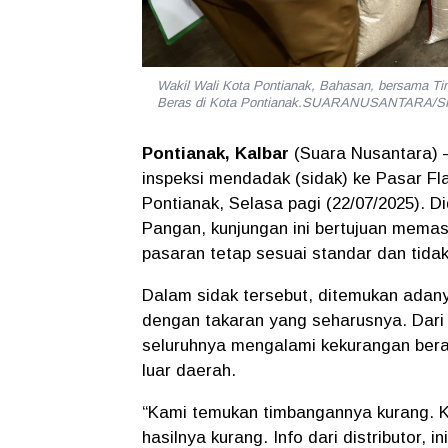
Wakil Wali Kota Pontianak, Bahasan, bersama Ti
Beras di Kota Pontianak.SUARANUSANTARA/S
Pontianak, Kalbar
(Suara Nusantara)
–
inspeksi mendadak (sidak) ke Pasar Fl
Pontianak, Selasa pagi (22/07/2025). 
Pangan, kunjungan ini bertujuan memast
pasaran tetap sesuai standar dan tid
Dalam sidak tersebut, ditemukan adany
dengan takaran yang seharusnya. Dari 
seluruhnya mengalami kekurangan bera
luar daerah.
“Kami temukan timbangannya kurang. 
hasilnya kurang. Info dari distributor, in