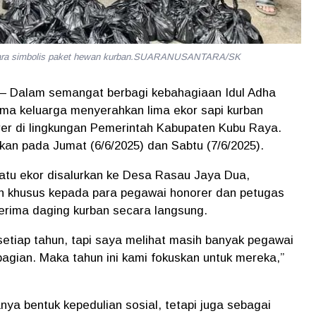
ecara simbolis paket hewan kurban.SUARANUSANTARA/SK
– Dalam semangat berbagi kebahagiaan Idul Adha
ma keluarga menyerahkan
lima ekor sapi kurban
r di lingkungan Pemerintah Kabupaten Kubu Raya.
kan pada Jumat (6/6/2025) dan Sabtu (7/6/2025).
atu ekor disalurkan ke Desa Rasau Jaya Dua
,
an khusus kepada para pegawai honorer dan petugas
erima daging kurban secara langsung.
setiap tahun, tapi saya melihat masih banyak pegawai
gian. Maka tahun ini kami fokuskan untuk mereka,”
ya bentuk kepedulian sosial, tetapi juga sebagai