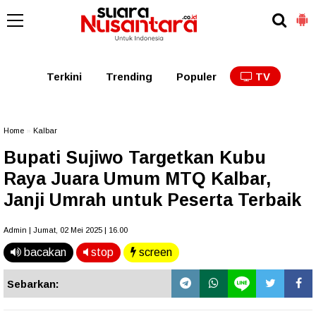
Kaltim
Kalbar
Kalteng
Kaltara
Kalsel
Terkini
Trending
Populer
TV
Home
»
Kalbar
Bupati Sujiwo Targetkan Kubu
Raya Juara Umum MTQ Kalbar,
Janji Umrah untuk Peserta Terbaik
Admin | Jumat, 02 Mei 2025 | 16.00
bacakan
stop
screen
Sebarkan: