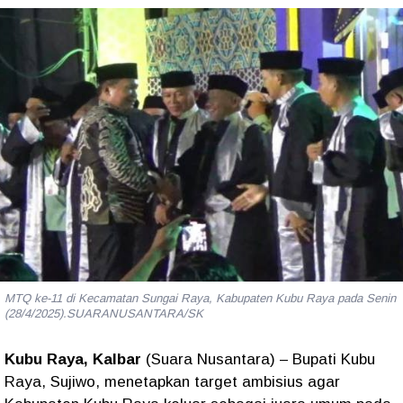
MTQ ke-11 di Kecamatan Sungai Raya, Kabupaten Kubu Raya pada Senin
(28/4/2025).SUARANUSANTARA/SK
Kubu Raya, Kalbar
(Suara Nusantara) – Bupati Kubu
Raya,
Sujiwo
, menetapkan target ambisius agar