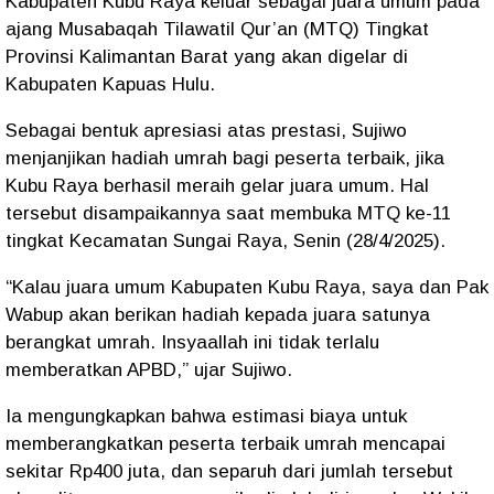
Kabupaten Kubu Raya
keluar sebagai
juara umum
pada
ajang
Musabaqah Tilawatil Qur’an (MTQ) Tingkat
Provinsi Kalimantan Barat
yang akan digelar di
Kabupaten Kapuas Hulu.
Sebagai bentuk apresiasi atas prestasi, Sujiwo
menjanjikan
hadiah umrah bagi peserta terbaik
, jika
Kubu Raya berhasil meraih gelar juara umum. Hal
tersebut disampaikannya saat membuka
MTQ ke-11
tingkat Kecamatan Sungai Raya
, Senin (28/4/2025).
“Kalau juara umum Kabupaten Kubu Raya, saya dan Pak
Wabup akan berikan hadiah kepada juara satunya
berangkat umrah. Insyaallah ini tidak terlalu
memberatkan APBD,” ujar Sujiwo.
Ia mengungkapkan bahwa estimasi biaya untuk
memberangkatkan peserta terbaik umrah mencapai
sekitar Rp400 juta
, dan separuh dari jumlah tersebut