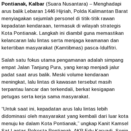
Pontianak, Kalbar
(Suara Nusantara)
– Menghadapi
arus balik Lebaran 1446 Hijriah, Polda Kalimantan Barat
menyiagakan sejumlah personel di titik-titik rawan
kepadatan kendaraan, termasuk di wilayah strategis
Kota Pontianak. Langkah ini diambil guna memastikan
kelancaran lalu lintas serta menjaga keamanan dan
ketertiban masyarakat (Kamtibmas) pasca-Idulfitri.
Salah satu fokus utama pengamanan adalah
simpang
empat Jalan Tanjung Pura
, yang kerap menjadi jalur
padat saat arus balik. Meski volume kendaraan
meningkat, lalu lintas di kawasan tersebut masih
terpantau
lancar dan terkendali
, berkat kesigapan
petugas serta kerja sama masyarakat.
“Untuk saat ini, kepadatan arus lalu lintas lebih
didominasi oleh masyarakat yang kembali dari luar kota
menuju ke dalam Kota Pontianak,” ungkap
Kanit Kamsel
Sat Lantas Polresta Pontianak, AKP Edy Karyadi
, Senin