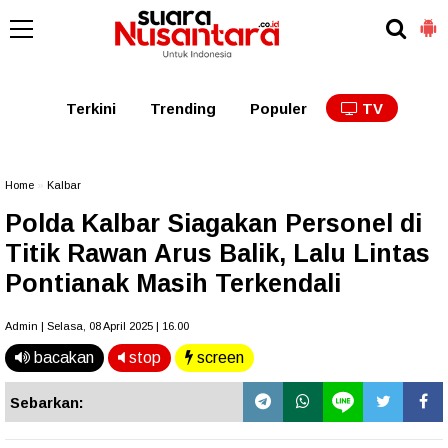
Kaltim
Kalbar
Kalteng
Kaltara
Kalsel
Terkini
Trending
Populer
TV
Home
»
Kalbar
Polda Kalbar Siagakan Personel di
Titik Rawan Arus Balik, Lalu Lintas
Pontianak Masih Terkendali
Admin | Selasa, 08 April 2025 | 16.00
bacakan
stop
screen
Sebarkan: