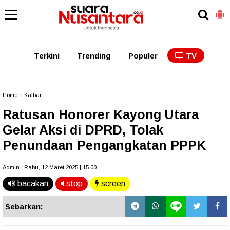
Kaltim
Kalbar
Kalteng
Kaltara
Kalsel
Terkini
Trending
Populer
TV
Home
»
Kalbar
Ratusan Honorer Kayong Utara
Gelar Aksi di DPRD, Tolak
Penundaan Pengangkatan PPPK
Admin | Rabu, 12 Maret 2025 | 15.00
bacakan
stop
screen
Sebarkan: