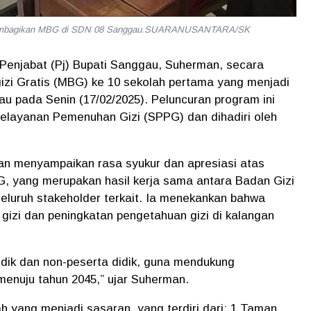
 membagikan MBG di SDN 08 Sanggau.SUARANUSANTARA/SK
Penjabat (Pj) Bupati Sanggau, Suherman
, secara
izi Gratis (MBG)
ke
10 sekolah
pertama yang menjadi
 pada Senin (17/02/2025). Peluncuran program ini
Pelayanan Pemenuhan Gizi (SPPG)
dan dihadiri oleh
an
menyampaikan rasa syukur dan apresiasi atas
G
, yang merupakan hasil kerja sama antara
Badan Gizi
seluruh
stakeholder
terkait. Ia menekankan bahwa
gizi
dan
peningkatan pengetahuan gizi
di kalangan
idik dan non-peserta didik, guna mendukung
menuju tahun 2045,”
ujar Suherman.
ah
yang menjadi sasaran, yang terdiri dari: 1 Taman