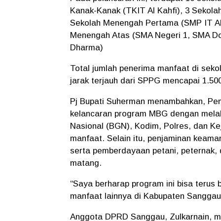
Kanak-Kanak (TKIT Al Kahfi), 3 Sekolah
Sekolah Menengah Pertama (SMP IT Al 
Menengah Atas (SMA Negeri 1, SMA Do
Dharma)
Total jumlah
penerima manfaat
di seko
jarak terjauh dari
SPPG
mencapai
1.50
Pj Bupati Suherman menambahkan,
Pem
kelancaran program MBG dengan melak
Nasional (BGN)
,
Kodim
,
Polres
, dan
Ke
manfaat. Selain itu, penjaminan
keaman
serta
pemberdayaan petani, peternak, 
matang.
“Saya berharap program ini bisa terus b
manfaat lainnya di Kabupaten Sanggau
Anggota
DPRD Sanggau
,
Zulkarnain
, 