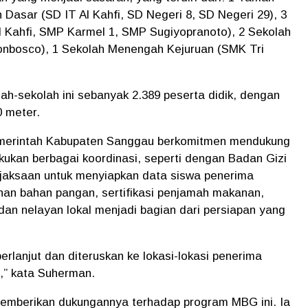
 Dasar (SD IT Al Kahfi, SD Negeri 8, SD Negeri 29), 3
Kahfi, SMP Karmel 1, SMP Sugiyopranoto), 2 Sekolah
nbosco), 1 Sekolah Menengah Kejuruan (SMK Tri
lah-sekolah ini sebanyak
2.389 peserta didik
, dengan
0 meter
.
erintah Kabupaten Sanggau
berkomitmen mendukung
ukan berbagai koordinasi, seperti dengan
Badan Gizi
jaksaan
untuk menyiapkan data siswa penerima
an bahan pangan
,
sertifikasi penjamah makanan
,
dan nelayan lokal
menjadi bagian dari persiapan yang
erlanjut dan diteruskan ke lokasi-lokasi penerima
,”
kata Suherman.
memberikan dukungannya terhadap program MBG ini. Ia