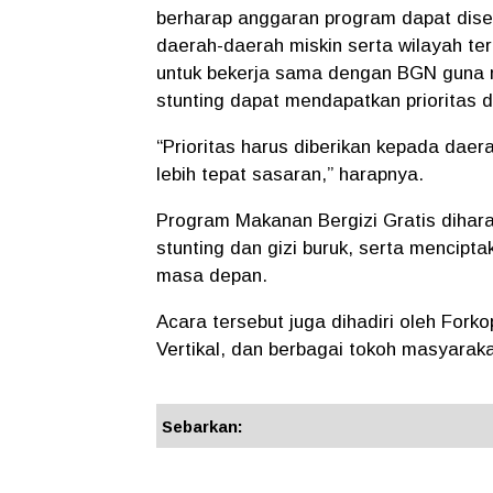
berharap
anggaran program
dapat dise
daerah-daerah miskin serta wilayah ter
untuk bekerja sama dengan
BGN
guna 
stunting
dapat mendapatkan prioritas d
“Prioritas harus diberikan kepada dae
lebih tepat sasaran,”
harapnya.
Program
Makanan Bergizi Gratis
dihara
stunting
dan
gizi buruk
, serta mencipt
masa depan.
Acara tersebut juga dihadiri oleh
Forko
Vertikal
, dan berbagai
tokoh masyarak
Sebarkan: