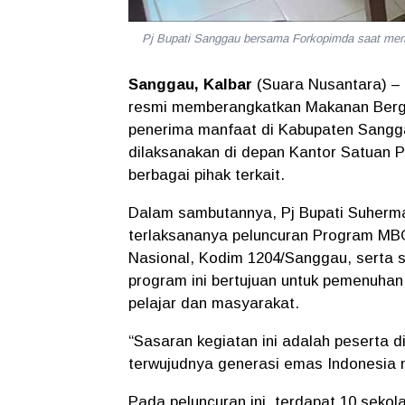
Pj Bupati Sanggau bersama Forkopimda saat
Sanggau, Kalbar
(Suara Nusantara) –
resmi memberangkatkan
Makanan Berg
penerima manfaat di Kabupaten Sanggau
dilaksanakan di depan
Kantor Satuan 
berbagai pihak terkait.
Dalam sambutannya,
Pj Bupati Suherm
terlaksananya peluncuran
Program MB
Nasional
,
Kodim 1204/Sanggau
, serta 
program ini bertujuan untuk
pemenuhan 
pelajar dan masyarakat.
“Sasaran kegiatan ini adalah peserta d
terwujudnya generasi emas Indonesia 
Pada peluncuran ini, terdapat
10 sekol