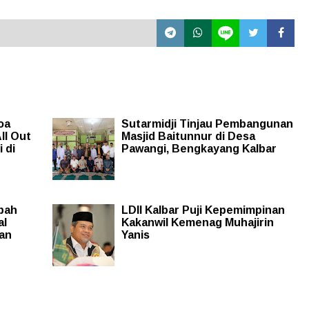
oa
Sutarmidji Tinjau Pembangunan
ll Out
Masjid Baitunnur di Desa
 di
Pawangi, Bengkayang Kalbar
Ubah
LDII Kalbar Puji Kepemimpinan
al
Kakanwil Kemenag Muhajirin
ian
Yanis